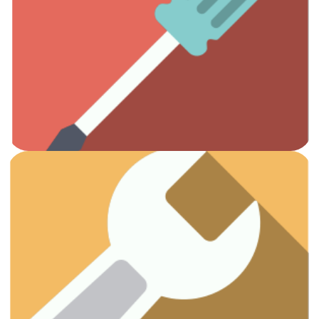
Ver artículos
Todas las herramientas que necesitas.
Otros
Ver artículos
¡Vamos a arreglar esas fugas!
Fontanería