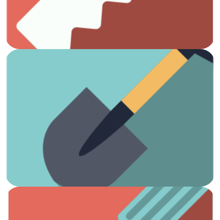
Carpintería
Ver artículos
¡Es hora de arreglar el jardín!
Jardinería