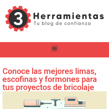
Conoce las mejores limas,
escofinas y formones para
tus proyectos de bricolaje