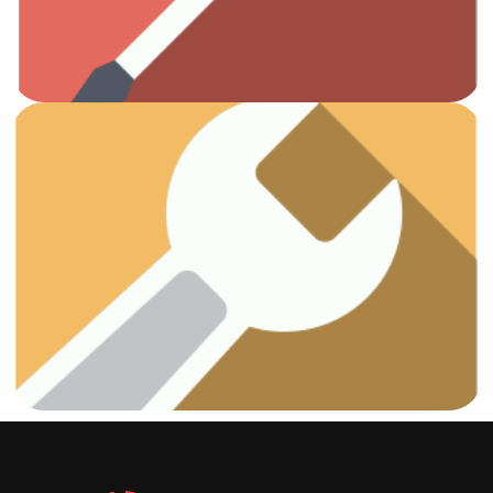
Otros
Ver artículos
¡Vamos a arreglar esas fugas!
Fontanería