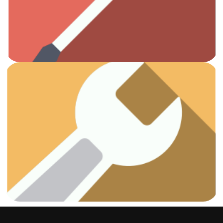
Otros
Ver artículos
¡Vamos a arreglar esas fugas!
Fontanería