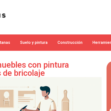
ntanas
Suelo y pintura
Construcción
Herramien
uebles con pintura
 de bricolaje