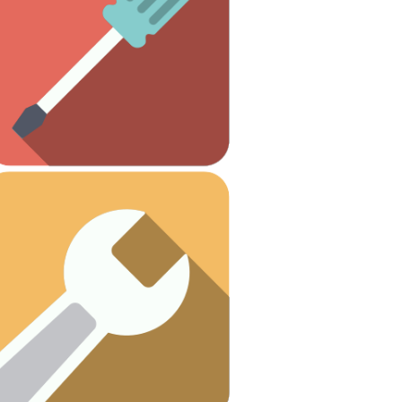
necesitas.
Todas las herramientas que
Otros
Ver artículos
¡Vamos a arreglar esas fugas!
Fontanería