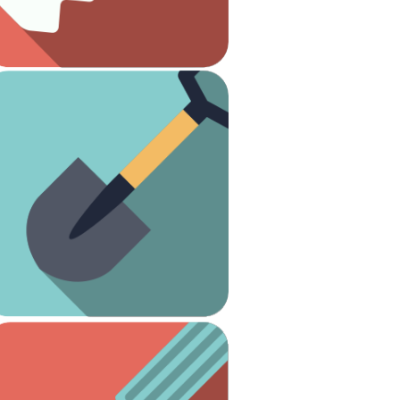
Carpintería
Ver artículos
¡Es hora de arreglar el jardín!
Jardinería
Ver artículos