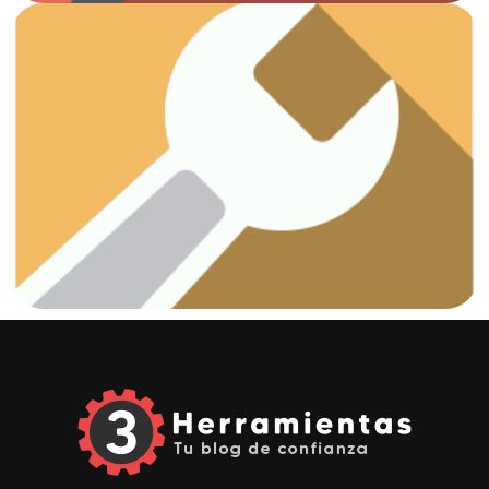
Ver artículos
¡Vamos a arreglar esas fugas!
Fontanería