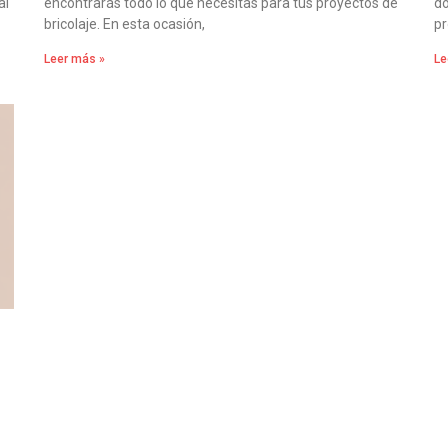
al
encontrarás todo lo que necesitas para tus proyectos de
do
bricolaje. En esta ocasión,
pr
Leer más »
Le