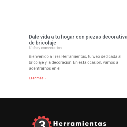
Dale vida a tu hogar con piezas decorativ
de bricolaje
No hay comentarios
Bienvenido a Tres Herramientas, tu web dedicada al
bricolaje y la decoración. En esta ocasión, vamos a
adentrarnos en el
Leer más »