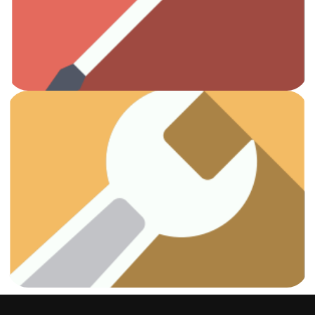
Todas las herramientas que necesitas.
Otros
Ver artículos
¡Vamos a arreglar esas fugas!
Fontanería