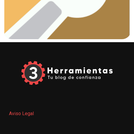
¡Vamos a arreglar esas fugas!
Fontanería
Aviso Legal