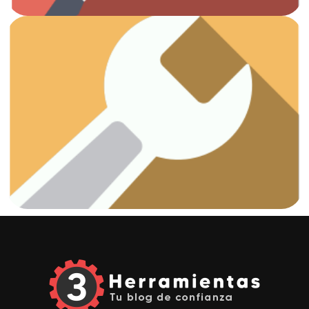
Ver artículos
¡Vamos a arreglar esas fugas!
Fontanería