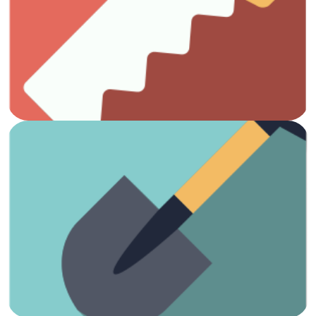
Todo lo que necesitas para el trabajo con madera.
Carpintería
Ver artículos
¡Es hora de arreglar el jardín!
Jardinería