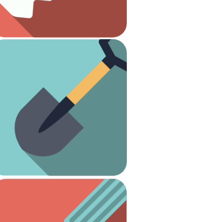
Carpintería
Ver artículos
¡Es hora de arreglar el jardín!
Jardinería
Ver artículos