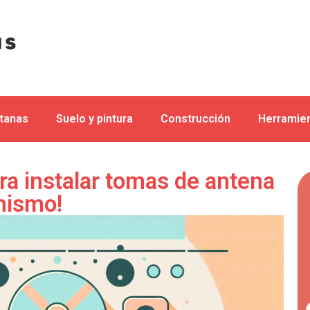
ntanas
Suelo y pintura
Construcción
Herramien
ra instalar tomas de antena
mismo!