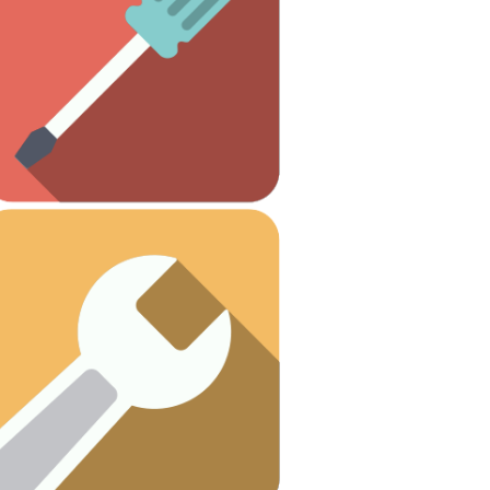
necesitas.
Todas las herramientas que
Otros
Ver artículos
¡Vamos a arreglar esas fugas!
Fontanería