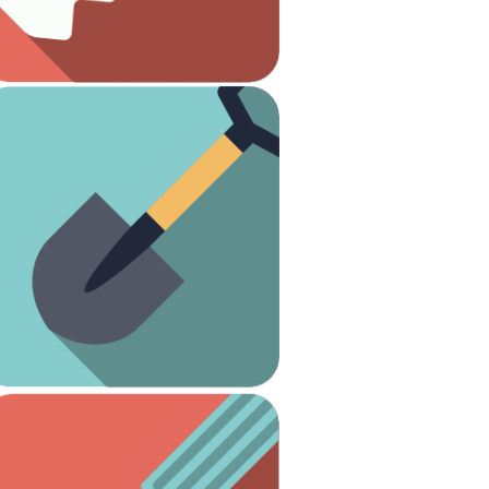
Carpintería
Ver artículos
¡Es hora de arreglar el jardín!
Jardinería
Ver artículos