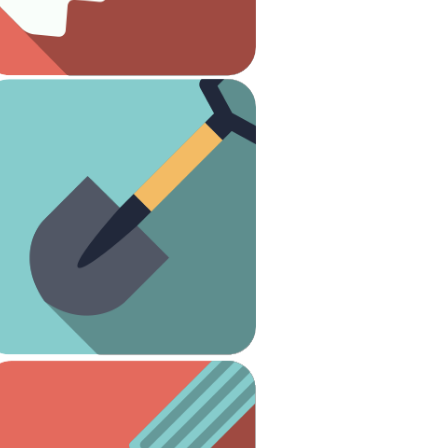
Carpintería
Ver artículos
¡Es hora de arreglar el jardín!
Jardinería
Ver artículos