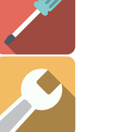
necesitas.
Todas las herramientas que
Otros
Ver artículos
¡Vamos a arreglar esas fugas!
Fontanería