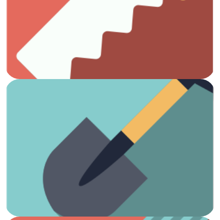
Todo lo que necesitas para el trabajo con madera.
Carpintería
Ver artículos
¡Es hora de arreglar el jardín!
Jardinería