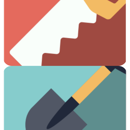
Ver artículos
Todo lo que necesitas para el trabajo con madera.
Carpintería
Ver artículos
¡Es hora de arreglar el jardín!
Jardinería