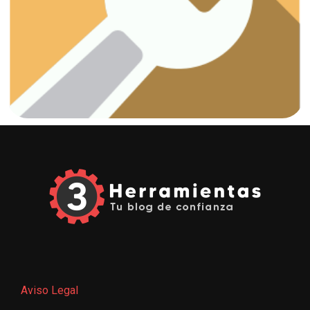
¡Vamos a arreglar esas fugas!
Fontanería
Aviso Legal