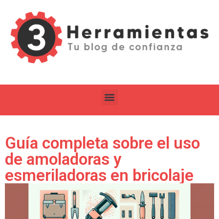
Guía completa sobre el uso
de amoladoras y
esmeriladoras en bricolaje