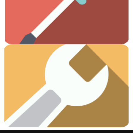
Todas las herramientas que necesitas.
Otros
Ver artículos
¡Vamos a arreglar esas fugas!
Fontanería