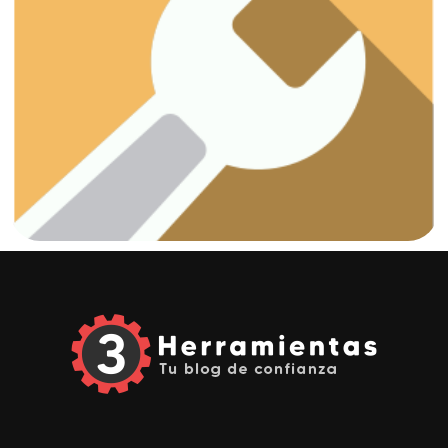
Ver artículos
¡Vamos a arreglar esas fugas!
Fontanería