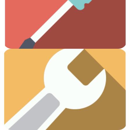
Todas las herramientas que necesitas.
Otros
Ver artículos
¡Vamos a arreglar esas fugas!
Fontanería