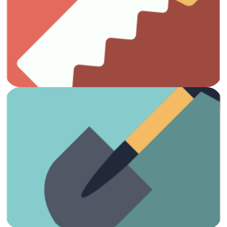
Todo lo que necesitas para el trabajo con madera.
Carpintería
Ver artículos
¡Es hora de arreglar el jardín!
Jardinería