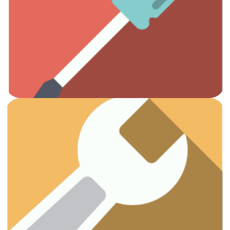
Ver artículos
Todas las herramientas que necesitas.
Otros
Ver artículos
¡Vamos a arreglar esas fugas!
Fontanería