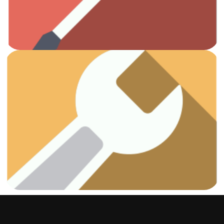
Otros
Ver artículos
¡Vamos a arreglar esas fugas!
Fontanería